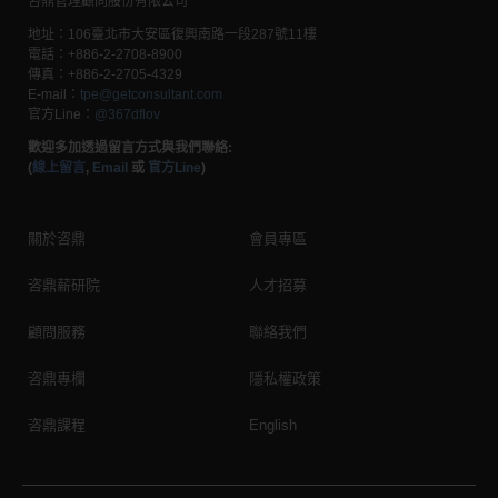
咨鼎管理顧問股份有限公司
地址：106臺北市大安區
復興南路一段
287
號
11
樓
電話：
+886-2-2708-8900
傳真：
+886-2-2705-4329
E-mail
：
tpe@getconsultant.com
官方Line
：
@367dflov
歡迎多加透過留言方式與我們聯絡:
(
線上留言
,
Email
或
官方Line
)
關於咨鼎
會員專區
咨鼎薪研院
人才招募
顧問服務
聯絡我們
咨鼎專欄
隱私權政策
咨鼎課程
English