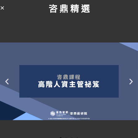
7
8
9
10
咨 鼎 精 選
1分為非常不滿意；10分為非常滿意
您對於咨鼎薪資調查的薪酬分析系統「PDF 檔案設計/
內容滿意度」為幾分？
*
1
2
3
4
5
6
7
8
9
10
1分為非常不滿意；10分為非常滿意
您對於咨鼎薪資調查的薪酬分析系統「Excel 報表設
計/內容滿意度」為幾分？
*
1
2
3
4
5
6
7
8
9
10
1分為非常不滿意；10分為非常滿意
有其他想讓我們知道的地方嗎？敬請將您的問題或需
求於此留言，您的回饋將協助咨鼎在未來提供更符合
您需求的薪酬分析系統。