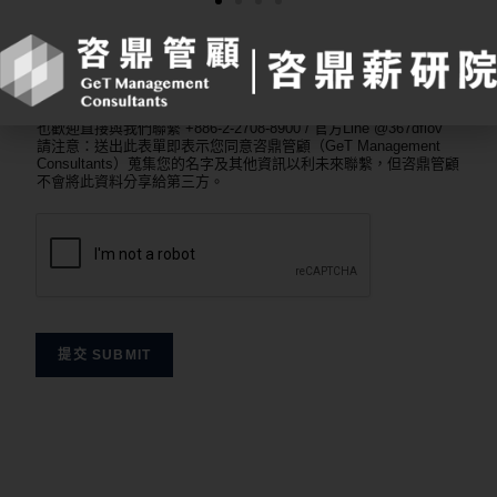
也歡迎直接與我們聯繫 +886-2-2708-8900 / 官方Line @367dflov
請注意：送出此表單即表示您同意咨鼎管顧（GeT Management
Consultants）蒐集您的名字及其他資訊以利未來聯繫，但咨鼎管顧
不會將此資料分享給第三方。
提交 SUBMIT