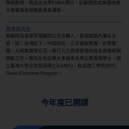
學程教師，具政治大學EMBA學位，彭顧問完成美國哈佛
大學董事會薪酬委員會課程。
周彥辰先生
周顧問為咨鼎管理顧問公司合夥人，曾協助國內著名企
業，如：台灣松下、中國信託、三井餐飲集團、台聚集
團、九興集團等公司，進行人力資源管理制度及高階薪酬
規劃工作。周先生為加拿大多倫多大學企業管理學士，國
立臺灣大學企業管理碩士(GMBA)，麻省理工學院(MIT)
Sloan Executive Program。
今年度已開課