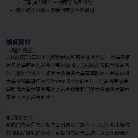
雙軌晉升路徑
–
個案學習與研討
職涯路徑規劃 – 多種個案學習與研討
講師資料
周超人先生
周顧問有30年以上的整體績效和薪酬顧問經驗，也是多家
著名企業薪酬委員會之薪酬顧問；周顧問為咨鼎管理顧問
公司創始合夥人，加拿大多倫多大學客座教師，美國賓州
大學華頓學院(The Wharton School)校友，周顧問完成美
國哈佛大學董事會薪酬委員會課程和加拿大多倫多大學董
事會人資委員會認證。
彭湘蕊女士
彭顧問為咨鼎管理顧問公司創始合夥人，具30年以上職位
評價和薪酬顧問經驗；彭顧問為新光三越百貨公司EMBA