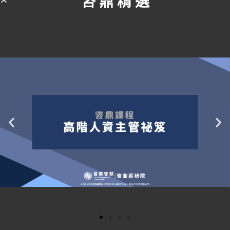
咨 鼎 精 選
領導者是天生的，還是後天培養的?
突破彼得原理的晉升規劃
人才發展成功個案 – 學習與研討
人才發展:
人才發展的目的和方法
人才發展的管理機制
人才發展委員會如何運作
人才檢視 Talent Review :是人才管理的核心
如何進行?
人才檢視週期為何?
如何與績效管理週期結合?
何謂HIPO –
Hi
gh
P
o
tentials 高績效高潛力者
HIPO所擁有的工作特徵為何?
HIPO人才管理流程