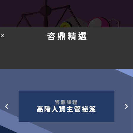
咨 鼎 精 選