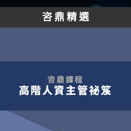
咨 鼎 精 選