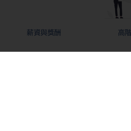
薪資與獎酬
高
繼任與接班
併購