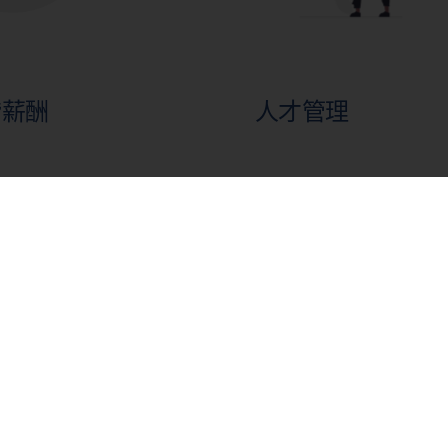
階薪酬
人才管理
與整合
客製化培訓