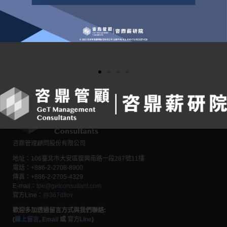
咨鼎管理顧問股份有限公司
地址：106臺北市大安區
復興南路一段
287
號
11
樓
電話：
+886-2-2708-8900
傳真：
+886-2-2705-4329
E-mail
：
tpe@getconsultant.com
官方Line
：
@367dflov
歡迎多加透過留言方式與我們聯絡:
(
線上留言
,
Email
或
官方Line
)