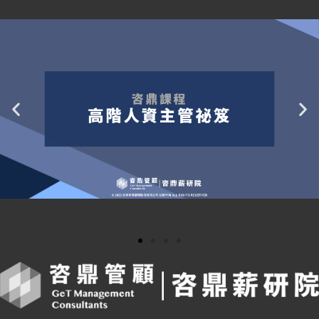
咨鼎管理顧問股份有限公司
地址：106臺北市大安區
復興南路一段
287
號
11
樓
電話：
+886-2-2708-8900
傳真：
+886-2-2705-4329
E-mail
：
tpe@getconsultant.com
官方Line
：
@367dflov
歡迎多加透過留言方式與我們聯絡:
(
線上留言
,
Email
或
官方Line
)
關於咨鼎
會員專區